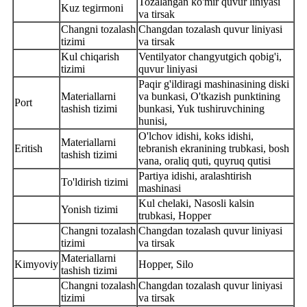
Tozalangan ko'mir quvur liniyasi
Kuz tegirmoni
va tirsak
Changni tozalash
Changdan tozalash quvur liniyasi
tizimi
va tirsak
Kul chiqarish
Ventilyator changyutgich qobig'i,
tizimi
quvur liniyasi
Paqir g'ildiragi mashinasining diski
Materiallarni
va bunkasi, O'tkazish punktining
Port
tashish tizimi
bunkasi, Yuk tushiruvchining
hunisi,
O'lchov idishi, koks idishi,
Materiallarni
Eritish
tebranish ekranining trubkasi, bosh
tashish tizimi
vana, oraliq quti, quyruq qutisi
Partiya idishi, aralashtirish
To'ldirish tizimi
mashinasi
Kul chelaki, Nasosli kalsin
Yonish tizimi
trubkasi, Hopper
Changni tozalash
Changdan tozalash quvur liniyasi
tizimi
va tirsak
Materiallarni
Kimyoviy
Hopper, Silo
tashish tizimi
Changni tozalash
Changdan tozalash quvur liniyasi
tizimi
va tirsak