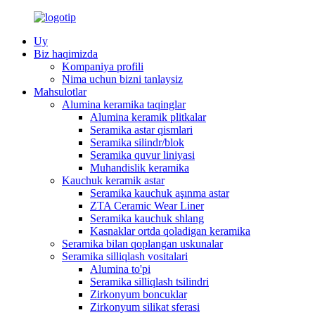
Uy
Biz haqimizda
Kompaniya profili
Nima uchun bizni tanlaysiz
Mahsulotlar
Alumina keramika taqinglar
Alumina keramik plitkalar
Seramika astar qismlari
Seramika silindr/blok
Seramika quvur liniyasi
Muhandislik keramika
Kauchuk keramik astar
Seramika kauchuk aşınma astar
ZTA Ceramic Wear Liner
Seramika kauchuk shlang
Kasnaklar ortda qoladigan keramika
Seramika bilan qoplangan uskunalar
Seramika silliqlash vositalari
Alumina to'pi
Seramika silliqlash tsilindri
Zirkonyum boncuklar
Zirkonyum silikat sferasi