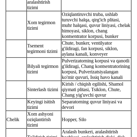
aralashtirish
tizimi
Oziqlantiruvchi truba, ushlab
turuvchi halqa, qirg'ich plitasi,
Xom tegirmon
muhr halqasi, quvur liniyasi, chelak
tizimi
himoyasi, siklon, chang
kontsentrator korpusi, bunker
Chute, bunker, ventilyator
Tsement
g'ildiragi, fan korpusi, siklon,
tegirmoni tizimi
aylana kanali, konveyer
Pulverizatorning korpusi va qanotli
Bilyali tegirmon
g'ildiragi, Chang kontsentratorining
tizimi
korpusi, Pulverizatsiyalangan
ko'mir quvuri, Issiq havo kanali
Kirish / chiqish egilishi, Shamol
Sinterlash tizimi
qiymati plitasi, Tsiklon, Chute,
Chang yig'uvchi quvur
Keyingi isitish
Separatorning quvur liniyasi va
tizimi
devori
Xom ashyoni
Chelik
oziqlantirish
Hopper, Silo
tizimi
Aralash bunkeri, aralashtirish