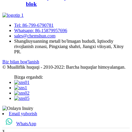
blok
Tel: 86-799-6790781
Whatsapp: 86-15879957696
sales@chemshun.com
Shangliuyuanning metall bo'lmagan hududi, Iqtisodiy
rivojlanish zonasi, Pingxiang shahri, Jiangxi viloyati, Xitoy
PR.
Biz bilan bog'lanish
© Mualliflik huquqi - 2010-2022: Barcha huquqlar himoyalangan.
Bizga ergashdi:
Email yuborish
WhatsApp
x