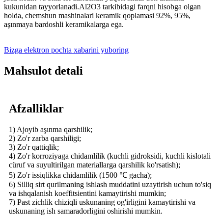
kukunidan tayyorlanadi.Al2O3 tarkibidagi farqni hisobga olgan
holda, chemshun mashinalari keramik qoplamasi 92%, 95%,
aşınmaya bardoshli keramikalarga ega.
Bizga elektron pochta xabarini yuboring
Mahsulot detali
Afzalliklar
1) Ajoyib aşınma qarshilik;
2) Zo'r zarba qarshiligi;
3) Zo'r qattiqlik;
4) Zo'r korroziyaga chidamlilik (kuchli gidroksidi, kuchli kislotali
cüruf va suyultirilgan materiallarga qarshilik ko'rsatish);
5) Zo'r issiqlikka chidamlilik (1500 ℃ gacha);
6) Silliq sirt qurilmaning ishlash muddatini uzaytirish uchun to'siq
va ishqalanish koeffitsientini kamaytirishi mumkin;
7) Past zichlik chiziqli uskunaning og'irligini kamaytirishi va
uskunaning ish samaradorligini oshirishi mumkin.