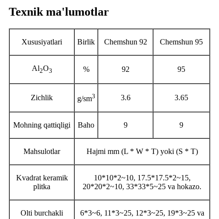
Texnik ma'lumotlar
Xususiyatlari
Birlik
Chemshun 92
Chemshun 95
Al
O
%
92
95
2
3
3
Zichlik
3.6
3.65
g/sm
Mohning qattiqligi
Baho
9
9
Mahsulotlar
Hajmi mm (L * W * T) yoki (S * T)
Kvadrat keramik
10*10*2~10, 17.5*17.5*2~15,
plitka
20*20*2~10, 33*33*5~25 va hokazo.
Olti burchakli
6*3~6, 11*3~25, 12*3~25, 19*3~25 va