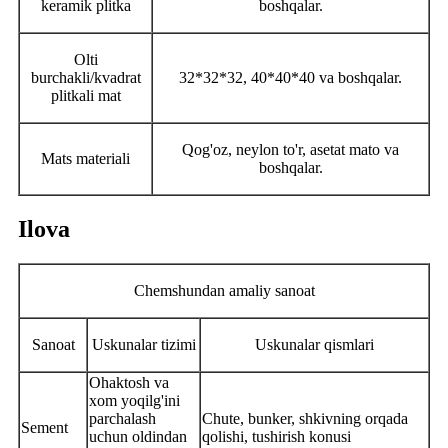
keramik plitka
boshqalar.
Olti
burchakli/kvadrat
32*32*32, 40*40*40 va boshqalar.
plitkali mat
Qog'oz, neylon to'r, asetat mato va
Mats materiali
boshqalar.
Ilova
Chemshundan amaliy sanoat
Sanoat
Uskunalar tizimi
Uskunalar qismlari
Ohaktosh va
xom yoqilg'ini
parchalash
Chute, bunker, shkivning orqada
Sement
uchun oldindan
qolishi, tushirish konusi