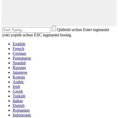
Qidirish uchun Enter tugmasini
yoki yopish uchun ESC tugmasini bosing
English
French
German
Portuguese
Spanish
Russian
Japanese
Korean
Arabic
Irish
Greek
Turkish
Italian
Danish
Romanian
Indonesian