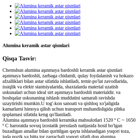
Alumina keramik astar qismlari
Qisqa Tasvir:
Chemshun alumina aşınmaya bardoshli keramik astar qismlari
aşınmaya bardoshli, zarbaga chidamli, qulay foydalanish va hokazo
afzalliklari bilan astar sifatida ishlatiladi, temir-po'lat zavodlarida,
issiqlik va elektr stantsiyalarida, shaxtalarda material uzatish
uskunalari uchun ideal sirt aşınmaya bardoshli materialdir. va
boshqalar uskunaning ishlash muddatini samarali ravishda
uzaytirishi mumkin.U tog'-kon sanoati va qishloq xo'jaligida
kamarlarni himoya qilish uchun transport muhandisligida plitka
qoplamasi sifatida keng qo'llaniladi.
Alumina aşınmaya bardoshli keramika mahsulotlari 1520 º C ~ 1650
º C haroratda sovuq izostatik presslash natijasida hosil bo'lgan
buzadigan amallar bilan quritilgan qayta ishlanadigan yuqori toza,
juda nozik va bitta tor zarrachali yuqori sifatli don alumina