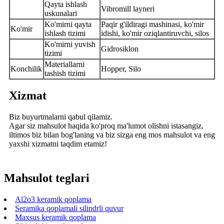
Qayta ishlash
Vibromill layneri
uskunalari
Ko'mirni qayta
Paqir g'ildiragi mashinasi, ko'mir
Ko'mir
ishlash tizimi
idishi, ko'mir oziqlantiruvchi, silos
Ko'mirni yuvish
Gidrosiklon
tizimi
Materiallarni
Konchilik
Hopper, Silo
tashish tizimi
Xizmat
Biz buyurtmalarni qabul qilamiz.
Agar siz mahsulot haqida ko'proq ma'lumot olishni istasangiz,
iltimos biz bilan bog'laning va biz sizga eng mos mahsulot va eng
yaxshi xizmatni taqdim etamiz!
Mahsulot teglari
Al2o3 keramik qoplama
Seramika qoplamali silindrli quvur
Maxsus keramik qoplama