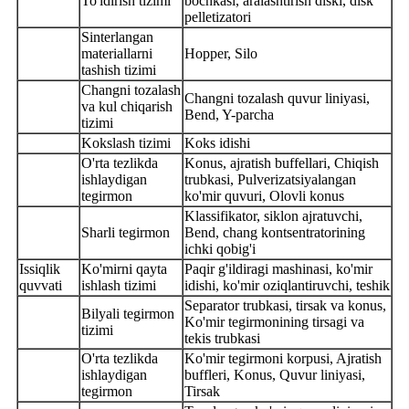
To'ldirish tizimi
bochkasi, aralashtirish diski, disk
pelletizatori
Sinterlangan
materiallarni
Hopper, Silo
tashish tizimi
Changni tozalash
Changni tozalash quvur liniyasi,
va kul chiqarish
Bend, Y-parcha
tizimi
Kokslash tizimi
Koks idishi
O'rta tezlikda
Konus, ajratish buffellari, Chiqish
ishlaydigan
trubkasi, Pulverizatsiyalangan
tegirmon
ko'mir quvuri, Olovli konus
Klassifikator, siklon ajratuvchi,
Sharli tegirmon
Bend, chang kontsentratorining
ichki qobig'i
Issiqlik
Ko'mirni qayta
Paqir g'ildiragi mashinasi, ko'mir
quvvati
ishlash tizimi
idishi, ko'mir oziqlantiruvchi, teshik
Separator trubkasi, tirsak va konus,
Bilyali tegirmon
Ko'mir tegirmonining tirsagi va
tizimi
tekis trubkasi
O'rta tezlikda
Ko'mir tegirmoni korpusi, Ajratish
ishlaydigan
buffleri, Konus, Quvur liniyasi,
tegirmon
Tirsak