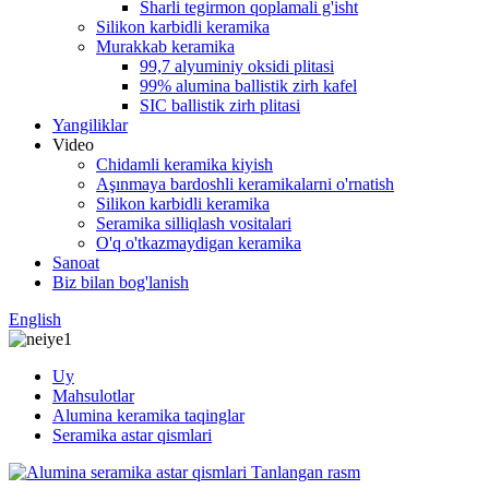
Sharli tegirmon qoplamali g'isht
Silikon karbidli keramika
Murakkab keramika
99,7 alyuminiy oksidi plitasi
99% alumina ballistik zirh kafel
SIC ballistik zirh plitasi
Yangiliklar
Video
Chidamli keramika kiyish
Aşınmaya bardoshli keramikalarni o'rnatish
Silikon karbidli keramika
Seramika silliqlash vositalari
O'q o'tkazmaydigan keramika
Sanoat
Biz bilan bog'lanish
English
Uy
Mahsulotlar
Alumina keramika taqinglar
Seramika astar qismlari