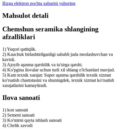
Bizga elektron pochta xabarini yuboring
Mahsulot detali
Chemshun seramika shlangining
afzalliklari
1) Yuqori qattiqlik.
2) Kauchuk birlashtirilganligi sababli juda moslashuvchan va
kavisli.
3) Ajoyib aşınma qarshilik va ta'sirga qarshi.
4) Ko'pgina ilovalar uchun turli xil shlang o'lchamlari mavjud.
5) Kam texnik xarajat: Super aşınma qarshilik texnik xizmat
ko'rsatish chastotasini va shuningdek, texnik xizmat ko'rsatish
xarajatlarini kamaytiradi.
Ilova sanoati
1) kon sanoati
2) Sement sanoati
3) Ko'mirni qayta ishlash sanoati
4) Chelik zavodi