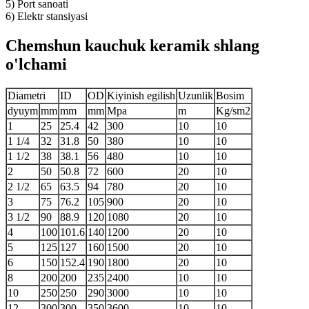
5) Port sanoati
6) Elektr stansiyasi
Chemshun kauchuk keramik shlang
o'lchami
Diametri
ID
OD
Kiyinish egilish
Uzunlik
Bosim
dyuym
mm
mm
mm
Mpa
m
Kg/sm2
1
25
25.4
42
300
10
10
1 1/4
32
31.8
50
380
10
10
1 1/2
38
38.1
56
480
10
10
2
50
50.8
72
600
20
10
2 1/2
65
63.5
94
780
20
10
3
75
76.2
105
900
20
10
3 1/2
90
88.9
120
1080
20
10
4
100
101.6
140
1200
20
10
5
125
127
160
1500
20
10
6
150
152.4
190
1800
20
10
8
200
200
235
2400
10
10
10
250
250
290
3000
10
10
12
300
300
350
3600
10
10