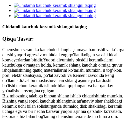
Chidamli kauchuk keramik shlangni taqing
Qisqa Tasvir:
Chemshun seramika kauchuk shlangi aşınmaya bardoshli va ta'sirga
qarshi yuqori agressiv muhitda keng qo'llaniladigan yaxshi ideal
konveyerlardan biridir.Yuqori alyuminiy oksidli keramikalarni
kauchukga o'rnatgan holda, keramik shlang kauchuk o'rniga quvur
ishqalanishining qattiq materiallarini ko'tarishi mumkin, u tog'-kon,
port, elektr stantsiyasi, po'lat zavodi va tsement zavodida keng
qo'llaniladi.Ushbu moslashuvchan shlang aşınmaya bardoshli
bo'lishi uchun keramik tsilindr bilan qoplangan va har qanday
yo'nalishda osongina egilgan.
Biz mijozning talabiga binoan shlang ishlab chiqarishimiz mumkin,
Bizning yangi sopol kauchuk shlangimiz an'anaviy shar shaklidagi
keramik uchi bilan solishtirganda dumaloq disk shaklidagi keramik
uchiga ega va bir necha baravar yuqori aşınma qarshilik ko'rsatadi,
tez orada biz bilan bog'laning chemshun.en.made-in-china .com.