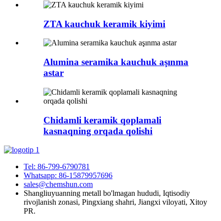
ZTA kauchuk keramik kiyimi
Alumina seramika kauchuk aşınma
astar
Chidamli keramik qoplamali
kasnaqning orqada qolishi
Tel: 86-799-6790781
Whatsapp: 86-15879957696
sales@chemshun.com
Shangliuyuanning metall bo'lmagan hududi, Iqtisodiy
rivojlanish zonasi, Pingxiang shahri, Jiangxi viloyati, Xitoy
PR.