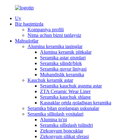
Uy
Biz haqimizda
Kompaniya profili
Nima uchun bizni tanlaysiz
Mahsulotlar
Alumina keramika taqinglar
Alumina keramik plitkalar
Seramika astar qismlari
Seramika silindr/blok
Seramika quvur liniyasi
Muhandislik keramika
Kauchuk keramik astar
Seramika kauchuk aşınma astar
ZTA Ceramic Wear Liner
Seramika kauchuk shlang
Kasnaklar ortda qoladigan keramika
Seramika bilan qoplangan uskunalar
Seramika silliqlash vositalari
Alumina to'pi
Seramika silliqlash tsilindri
Zirkonyum boncuklar
Zirkonyum silikat sferasi