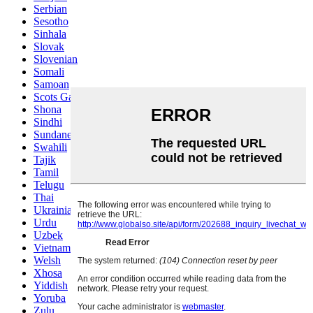
Serbian
Sesotho
Sinhala
Slovak
Slovenian
Somali
Samoan
Scots Gaelic
Shona
Sindhi
Sundanese
Swahili
Tajik
Tamil
Telugu
Thai
Ukrainian
Urdu
Uzbek
Vietnamese
Welsh
Xhosa
Yiddish
Yoruba
Zulu