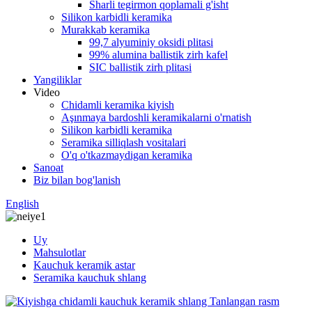
Sharli tegirmon qoplamali g'isht
Silikon karbidli keramika
Murakkab keramika
99,7 alyuminiy oksidi plitasi
99% alumina ballistik zirh kafel
SIC ballistik zirh plitasi
Yangiliklar
Video
Chidamli keramika kiyish
Aşınmaya bardoshli keramikalarni o'rnatish
Silikon karbidli keramika
Seramika silliqlash vositalari
O'q o'tkazmaydigan keramika
Sanoat
Biz bilan bog'lanish
English
Uy
Mahsulotlar
Kauchuk keramik astar
Seramika kauchuk shlang