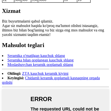
Xizmat
Biz buyurtmalarni qabul qilamiz.
Agar siz mahsulot haqida ko'proq ma'lumot olishni istasangiz,
iltimos biz bilan bog'laning va biz sizga eng mos mahsulot va eng
yaxshi xizmatni taqdim etamiz!
Mahsulot teglari
Seramika o'rnatilgan kauchuk shlang
Seramika bilan qoplangan kauchuk shlang
Moslashuvchan keramik qoplamali shlang
Oldingi:
ZTA kauchuk keramik kiyimi
Keyingisi:
Chidamli keramik qoplamali kasnaqning orqada
qolishi